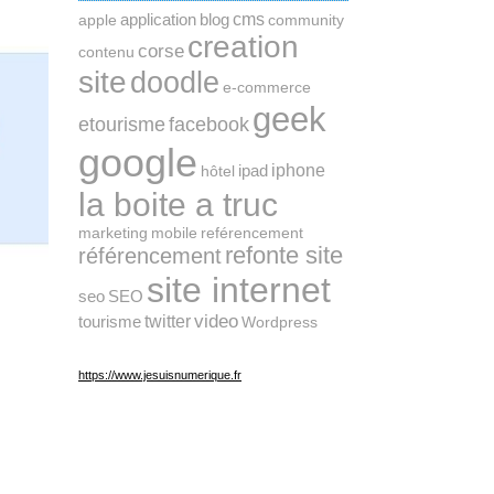
cms
application
blog
apple
community
creation
corse
contenu
site
doodle
e-commerce
geek
etourisme
facebook
google
ipad
iphone
hôtel
la boite a truc
marketing
mobile
reférencement
refonte site
référencement
site internet
seo
SEO
twitter
video
tourisme
Wordpress
https://www.jesuisnumerique.fr