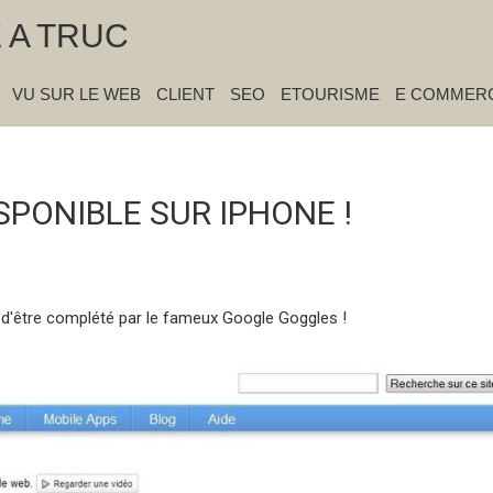
E A TRUC
VU SUR LE WEB
CLIENT
SEO
ETOURISME
E COMMER
« Précédent
|
Accueil
|
Suivant »
PONIBLE SUR IPHONE !
t d'être complété par le fameux Google Goggles !