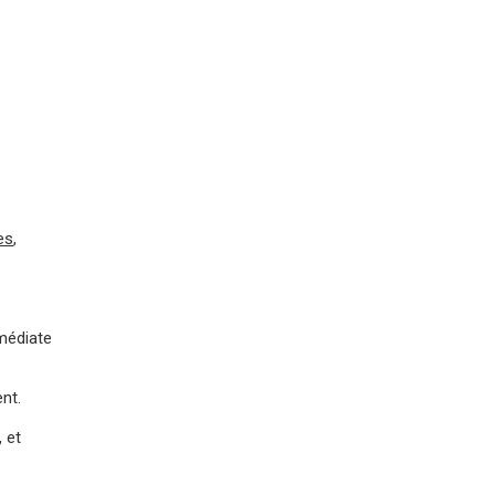
es
,
mmédiate
nt.
 et