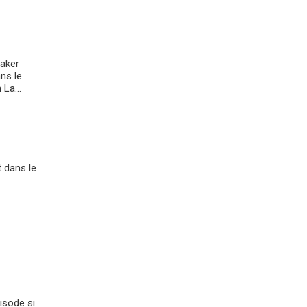
maker
ns le
La...
 dans le
pisode si