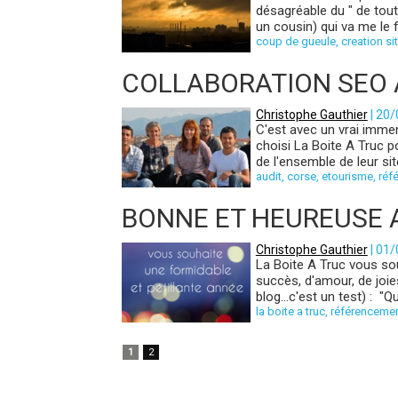
désagréable du " de toute
un cousin) qui va me le f
coup de gueule
,
creation si
COLLABORATION SEO 
Christophe Gauthier
| 20
C'est avec un vrai immen
choisi La Boite A Truc 
de l'ensemble de leur site
audit
,
corse
,
etourisme
,
réf
BONNE ET HEUREUSE 
Christophe Gauthier
| 01
La Boite A Truc vous sou
succès, d'amour, de joies
blog...c'est un test) : "
la boite a truc
,
référenceme
1
2