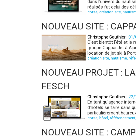
dans l'univers du nautis
réalisés fut celui des c
corse
,
création site
,
nautis
NOUVEAU SITE : CAPP
Christophe Gauthier
| 01
C'est bientôt l'été et le
groupe Cappai Jet à Ajac
location de jet ski à Por
création site
,
nautisme
,
réf
NOUVEAU PROJET : LA
FESCH
Christophe Gauthier
| 22
En tant qu'agence inter
d'hôtels se faire sans 
particulièrement heureux 
corse
,
hôtel
,
référencement
NOUVEAU SITE : CAMP