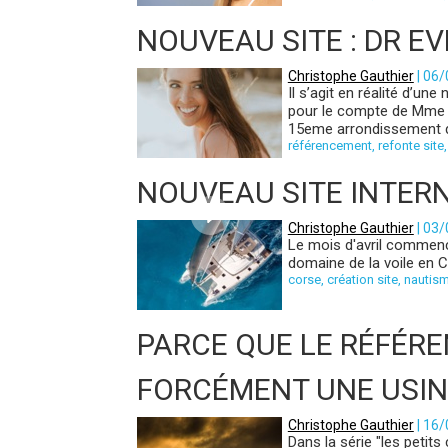
NOUVEAU SITE : DR E
Christophe Gauthier
| 06
Il s’agit en réalité d’un
pour le compte de Mme Ra
15eme arrondissement de 
référencement
,
refonte site
NOUVEAU SITE INTERN
Christophe Gauthier
| 03
Le mois d'avril commenc
domaine de la voile en
corse
,
création site
,
nautis
PARCE QUE LE RÉFÉR
FORCÉMENT UNE USINE
Christophe Gauthier
| 16
Dans la série "les petits