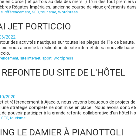
me en Corse ( et parfois au delà des mers...). L'un des tout premiers 
élèbres Régates Impériales, ancienne course de vieux gréements dans l
me
,
référencement
,
SEO
,
tourisme
,
Wordpress
AI JET PORTICCIO
/06/2022
 retour des activités nautiques sur toutes les plages de l'île de beauté.
cio nous a confié la réalisation du site internet de sa nouvelle base
ticcio.
érencement
,
site internet
,
sport
,
Wordpress
 REFONTE DU SITE DE L'HÔTEL
/10/2020
net et référencement à Ajaccio, nous voyons beaucoup de projets de
qu'une stratégie complète ne soit mise en place. Nous avons donc ét
de pouvoir participer à la grande refonte collaborative d'un hôtel hist
,
SEO
,
tourisme
ING LE DAMIER À PIANOTTOLI