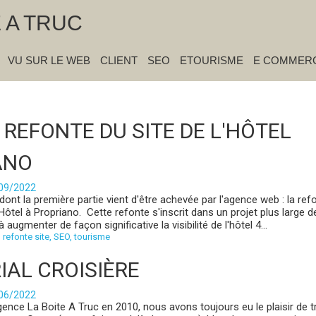
E A TRUC
VU SUR LE WEB
CLIENT
SEO
ETOURISME
E COMMER
 REFONTE DU SITE DE L'HÔTEL
ANO
/09/2022
dont la première partie vient d'être achevée par l'agence web : la ref
 Hôtel à Propriano. Cette refonte s'inscrit dans un projet plus large d
à augmenter de façon significative la visibilité de l'hôtel 4...
,
refonte site
,
SEO
,
tourisme
IAL CROISIÈRE
/06/2022
gence La Boite A Truc en 2010, nous avons toujours eu le plaisir de tr