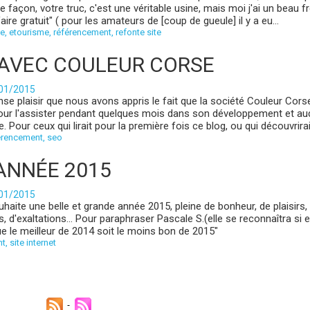
 façon, votre truc, c'est une véritable usine, mais moi j'ai un beau fr
aire gratuit" ( pour les amateurs de [coup de gueule] il y a eu...
te
,
etourisme
,
référencement
,
refonte site
AVEC COULEUR CORSE
/01/2015
se plaisir que nous avons appris le fait que la société Couleur Corse
pour l'assister pendant quelques mois dans son développement et au
. Pour ceux qui lirait pour la première fois ce blog, ou qui découvrirai 
érencement
,
seo
ANNÉE 2015
/01/2015
haite une belle et grande année 2015, pleine de bonheur, de plaisirs,
, d'exaltations... Pour paraphraser Pascale S.(elle se reconnaîtra si ell
Que le meilleur de 2014 soit le moins bon de 2015"
nt
,
site internet