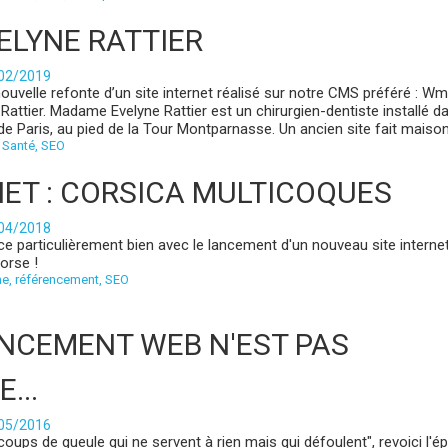
VELYNE RATTIER
/02/2019
e nouvelle refonte d’un site internet réalisé sur notre CMS préféré : W
ttier. Madame Evelyne Rattier est un chirurgien-dentiste installé da
Paris, au pied de la Tour Montparnasse. Un ancien site fait maison 
,
Santé
,
SEO
ET : CORSICA MULTICOQUES
/04/2018
e particulièrement bien avec le lancement d'un nouveau site internet
 Corse !
me
,
référencement
,
SEO
ENCEMENT WEB N'EST PAS
...
/05/2016
 coups de gueule qui ne servent à rien mais qui défoulent", revoici l'é