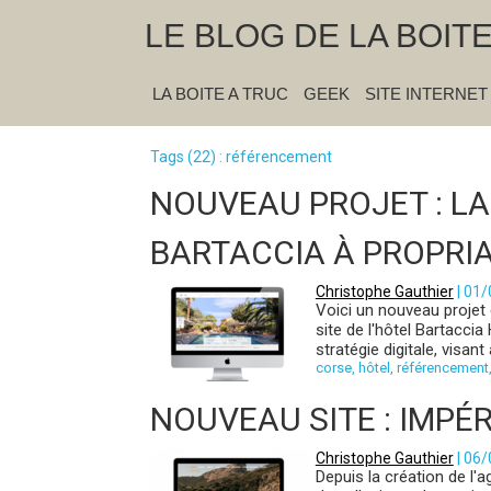
LE BLOG DE LA BOIT
LA BOITE A TRUC
GEEK
SITE INTERNET
Tags (22) : référencement
NOUVEAU PROJET : LA
BARTACCIA À PROPRI
Christophe Gauthier
| 01
Voici un nouveau projet 
site de l'hôtel Bartaccia
stratégie digitale, visant 
corse
,
hôtel
,
référencement
NOUVEAU SITE : IMPÉR
Christophe Gauthier
| 06
Depuis la création de l'a