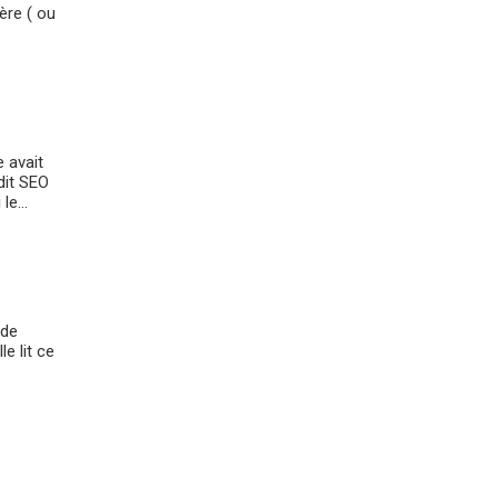
ère ( ou
 avait
dit SEO
le...
 de
e lit ce