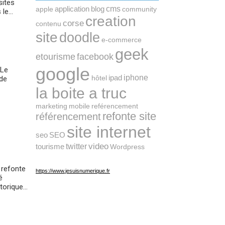
sites
cms
application
blog
apple
community
e...
creation
corse
contenu
site
doodle
e-commerce
geek
etourisme
facebook
google
 Le
ipad
iphone
hôtel
 de
la boite a truc
marketing
mobile
reférencement
refonte site
référencement
site internet
seo
SEO
twitter
video
tourisme
Wordpress
 refonte
https://www.jesuisnumerique.fr
é
orique...