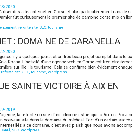
/03/2020
aliser des sites internet en Corse et plus particulièrement dans le s
Damier fut curieusement le premier site de camping corse mis en lig
rencement
,
refonte site
,
SEO
,
tourisme
ET : DOMAINE DE CARANELLA
/02/2020
agence il y a quelques jours, et un très beau projet complet dans le c
ala Rossa. L'activité d'une agence web en Corse est très étroitement
mière sur l'île : le tourisme. Cela se confirme bien évidement chaque.
,
refonte site
,
SEO
,
tourisme
,
Wordpress
E SAINTE VICTOIRE À AIX EN
/09/2019
l'agence, la refonte du site d'une clinique esthétique à Aix-en-Proven
 un nouveau site dans le domaine du médical. Fort d'un certain succè
nternet liés à ce domaine, c'est avec plaisir que nous avons accomp
,
Santé
,
SEO
,
Wordpress