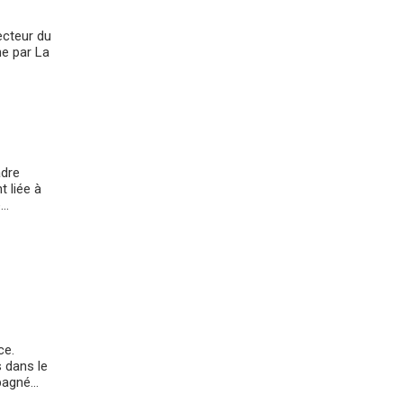
ecteur du
ne par La
adre
 liée à
..
ce.
s dans le
agné...