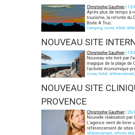
Christophe Gauthier
| 13
Après plus de temps à ré
tourisme, la refonte du 
Boite A Truc.
Camping
,
corse
,
hôtel
,
réfé
NOUVEAU SITE INTERN
Christophe Gauthier
| 13
Nouveau site livré par l'
magique de la plage de C
l'activité économique pre
corse
,
hôtel
,
référencement
NOUVEAU SITE CLINIQU
PROVENCE
Christophe Gauthier
| 26
Nouvelle réalisation par 
L'agence vient de livrer
référencement de sites i
référencement
,
refonte site