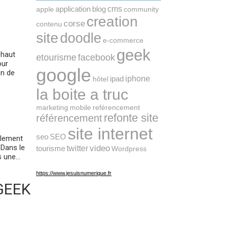
cms
application
blog
apple
community
creation
corse
contenu
site
doodle
e-commerce
geek
 haut
etourisme
facebook
our
google
on de
ipad
iphone
hôtel
la boite a truc
marketing
mobile
reférencement
refonte site
référencement
site internet
seo
SEO
llement
 Dans le
twitter
video
tourisme
Wordpress
 une...
https://www.jesuisnumerique.fr
GEEK