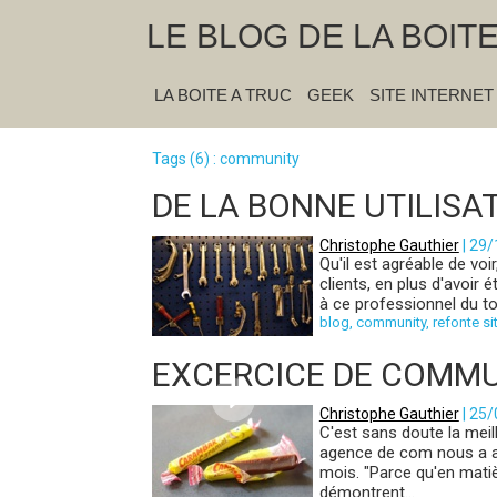
LE BLOG DE LA BOIT
LA BOITE A TRUC
GEEK
SITE INTERNET
Tags (6) : community
DE LA BONNE UTILISAT
Christophe Gauthier
| 29
Qu'il est agréable de voi
clients, en plus d'avoir
à ce professionnel du to
blog
,
community
,
refonte si
EXCERCICE DE COMMU
Christophe Gauthier
| 25
C'est sans doute la mei
agence de com nous a a
mois. "Parce qu'en mat
démontrent...