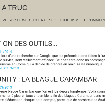
E A TRUC
VU SUR LE WEB
CLIENT
SEO
ETOURISME
E COMMER
ION DES OUTILS...
/11/2014
r, lors d'une recherche sur Google, que les préconisations faites à l'
 été suivies, sont visiblement efficace. Ce post sera donc un hommag
urisme en Corse qui a décidé de prendre en main sa vie numérique...
te
,
site internet
NITY : LA BLAGUE CARAMBAR
/03/2013
lleure blague Carambar que l'on est lue depuis longtemps. Voila co
mener à pleurer tous ensemble la fin des blagues Carambar dans m
ière d'éducation chaque acte compte, parce que de nombreuses étu