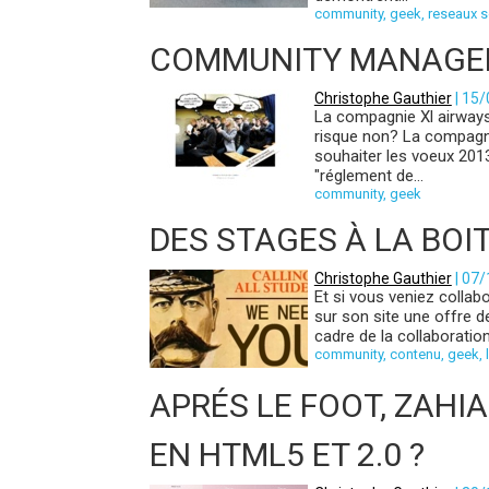
community
,
geek
,
reseaux s
COMMUNITY MANAGER X
Christophe Gauthier
| 15
La compagnie Xl airways
risque non? La compagni
souhaiter les voeux 2013
"réglement de...
community
,
geek
DES STAGES À LA BOI
Christophe Gauthier
| 07
Et si vous veniez collab
sur son site une offre 
cadre de la collaboratio
community
,
contenu
,
geek
,
APRÉS LE FOOT, ZAHIA
EN HTML5 ET 2.0 ?