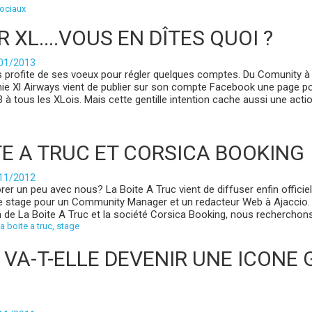
ociaux
L....VOUS EN DÎTES QUOI ?
/01/2013
 profite de ses voeux pour régler quelques comptes. Du Comunity à
e Xl Airways vient de publier sur son compte Facebook une page p
 à tous les XLois. Mais cette gentille intention cache aussi une acti
TE A TRUC ET CORSICA BOOKING
/11/2012
orer un peu avec nous? La Boite A Truc vient de diffuser enfin officie
de stage pour un Community Manager et un redacteur Web à Ajaccio.
n de La Boite A Truc et la société Corsica Booking, nous recherchons
la boite a truc
,
stage
 VA-T-ELLE DEVENIR UNE ICONE 