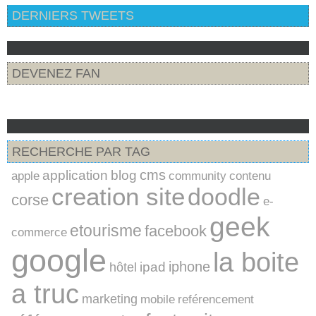
DERNIERS TWEETS
DEVENEZ FAN
RECHERCHE PAR TAG
cms
application
blog
apple
community
contenu
creation site
doodle
corse
e-
geek
etourisme
facebook
commerce
google
la boite
iphone
ipad
hôtel
a truc
marketing
mobile
reférencement