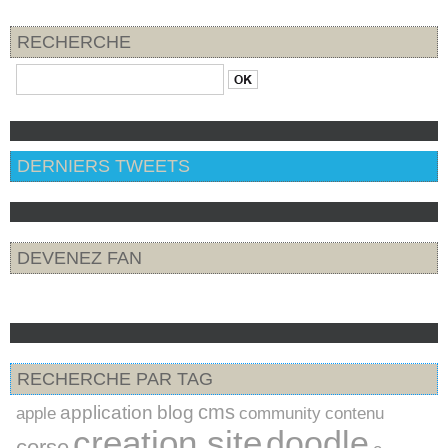
RECHERCHE
DERNIERS TWEETS
DEVENEZ FAN
RECHERCHE PAR TAG
cms
application
blog
apple
community
contenu
creation site
doodle
corse