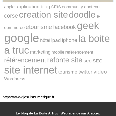
cms
application
blog
apple
community
contenu
creation site
doodle
corse
e-
geek
etourisme
facebook
commerce
google
la boite
iphone
ipad
hôtel
a truc
marketing
mobile
reférencement
refonte site
référencement
seo
SEO
site internet
video
twitter
tourisme
Wordpress
https://www.jesuisnumerique.fr
Le blog de La Boite A Truc, Web agency sur Ajaccio.