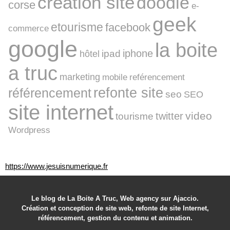
creation site
doodle
corse
e-
geek
etourisme
facebook
commerce
google
la boite
iphone
ipad
hôtel
a truc
marketing
mobile
reférencement
refonte site
référencement
seo
SEO
site internet
video
twitter
tourisme
Wordpress
https://www.jesuisnumerique.fr
Le blog de La Boite A Truc, Web agency sur Ajaccio.
Création et conception de site web, refonte de site Internet,
référencement, gestion du contenu et animation.