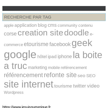
RECHERCHE PAR TAG
cms
application
blog
apple
community
contenu
creation site
doodle
corse
e-
geek
etourisme
facebook
commerce
google
la boite
iphone
ipad
hôtel
a truc
marketing
mobile
reférencement
refonte site
référencement
seo
SEO
site internet
video
twitter
tourisme
Wordpress
https://www.jesuisnumerique.fr