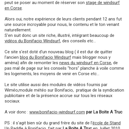
peut se poser au moment de réserver son
stage de windsurf
en Corse
.
Alors oui, notre expérience de leurs clients pendant 12 ans fut
une source incroyable pour nous, le contenu et le ton venant
naturellement.
S'en suit donc un site riche, illustré, intégrant beaucoup de
vidéos du Bonifacio Windsurf
, des conseils etc...
Ce site s'est doté d'un nouveau blog ( il est dur de quitter
l'ancien
blog du Bonifacio Windsurf
mais blogger nous y
amèna) afin de remonter les
news du windsurf en Corse
, de
pas mal de page sur les conseils "hors" planche à voile comme
les logements, les moyens de venir en Corse etc...
Le site utilise aussi des modules de vidéos fournis par
Wiméo,module météo sur Bonifacio, pratique de la syndication
publicitaire et de la présence accrue sur tous les réseaux
sociaux.
A voir donc :
www.bonifacio-windsurf.com
par La Boite A Truc
PS : il s'agit bien sûr du grand frère du site de l'
école de Stand
Up Paddle à Bonifacio
, fait par
La Boite A Truc
en Juillet 2010.