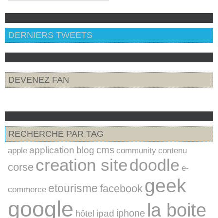
DERNIERS TWEETS
DEVENEZ FAN
RECHERCHE PAR TAG
cms
application
blog
apple
community
contenu
creation site
doodle
corse
e-
geek
etourisme
facebook
commerce
google
la boite
iphone
ipad
hôtel