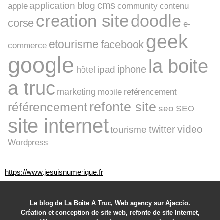
cms
application
blog
apple
community
contenu
creation site
doodle
corse
e-
geek
etourisme
facebook
commerce
google
la boite
iphone
ipad
hôtel
a truc
marketing
mobile
reférencement
refonte site
référencement
seo
SEO
site internet
video
twitter
tourisme
Wordpress
https://www.jesuisnumerique.fr
Le blog de La Boite A Truc, Web agency sur Ajaccio.
Création et conception de site web, refonte de site Internet,