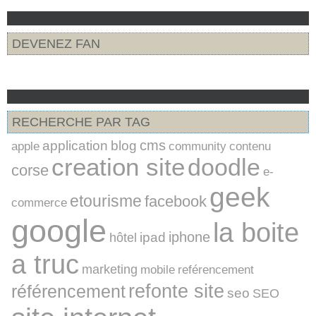
DEVENEZ FAN
RECHERCHE PAR TAG
cms
application
blog
apple
community
contenu
creation site
doodle
corse
e-
geek
etourisme
facebook
commerce
google
la boite
iphone
ipad
hôtel
a truc
marketing
mobile
reférencement
refonte site
référencement
seo
SEO