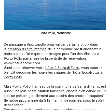
Porto Pollo, etourisme
De passage à #portopollo pour valider certains choix dans
la
création du site internet
de la commune par #laboiteatruc
mais aussi refaire quelques images pour l'un des #hotels à
Porto Pollo partenaire de la centrale de réservation
www.hotelscorse.com
Ainsi, pour réserver votre
hôtel à Serra di Ferro
, vous pourrez
bientôt découvrir les nouvelles images de l'
hôtel Eucalyptus à
Porto Pollo
.
Mais Porto Pollo, hameau de la commune de Serra di Ferro, est
aussi une jolie petite station balnéaire, encore bien calme ce 12
juin, se prêtant gentillement aux plaisirs des photos "truquées"
(le mode programme du G12 !) en fin de journée, sous le soleil
descendant.
Des moments de grand calme, pour le plaisir de ce métier