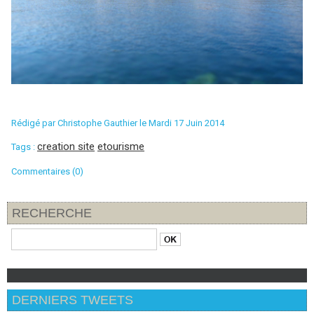
Rédigé par
Christophe Gauthier
le Mardi 17 Juin 2014
creation site
etourisme
Tags :
Commentaires (0)
RECHERCHE
DERNIERS TWEETS