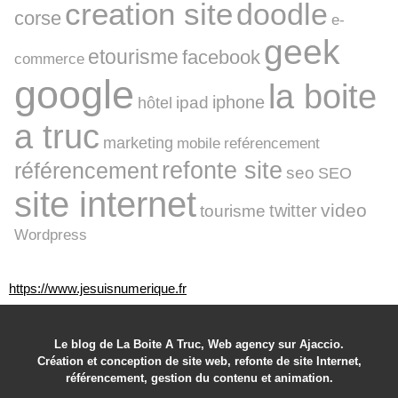
creation site
doodle
corse
e-
geek
etourisme
facebook
commerce
google
la boite
iphone
ipad
hôtel
a truc
marketing
mobile
reférencement
refonte site
référencement
seo
SEO
site internet
video
twitter
tourisme
Wordpress
https://www.jesuisnumerique.fr
Le blog de La Boite A Truc, Web agency sur Ajaccio.
Création et conception de site web, refonte de site Internet,
référencement, gestion du contenu et animation.