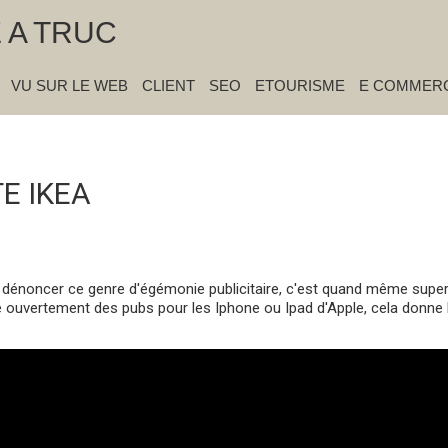
E A TRUC
VU SUR LE WEB
CLIENT
SEO
ETOURISME
E COMMER
« Précédent
|
Accueil
|
Suivant »
E IKEA
 dénoncer ce genre d'égémonie publicitaire, c'est quand même super
e ouvertement des pubs pour les Iphone ou Ipad d'Apple, cela donne 