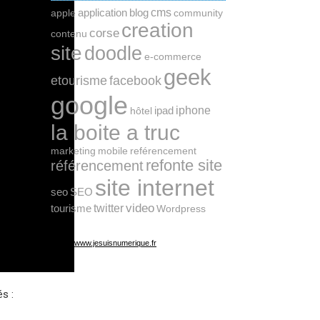
cms
application
blog
apple
community
creation
corse
contenu
site
doodle
e-commerce
geek
etourisme
facebook
google
ipad
iphone
hôtel
la boite a truc
marketing
mobile
reférencement
refonte site
référencement
site internet
seo
SEO
twitter
video
tourisme
Wordpress
https://www.jesuisnumerique.fr
s :