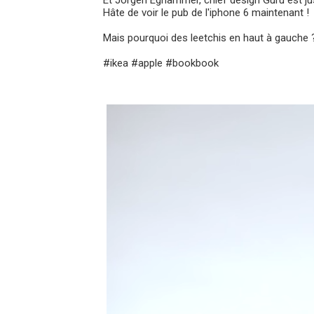
Et Jorgen Eghammer, chief design Guru est jus
Hâte de voir le pub de l'iphone 6 maintenant !
Mais pourquoi des leetchis en haut à gauche 
#ikea #apple #bookbook