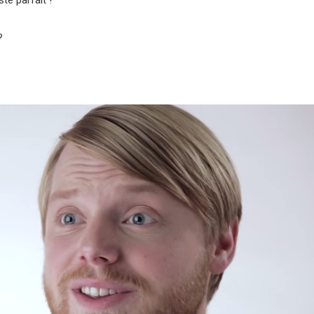
te parfait !
?