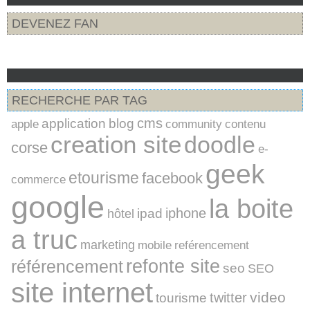
DEVENEZ FAN
RECHERCHE PAR TAG
cms
application
blog
apple
community
contenu
creation site
doodle
corse
e-
geek
etourisme
facebook
commerce
google
la boite
iphone
ipad
hôtel
a truc
marketing
mobile
reférencement
refonte site
référencement
seo
SEO
site internet
video
twitter
tourisme