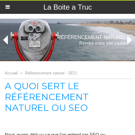
La Boite a Truc
RÉFÉRENCEMENT NATUREL
Rendre votre site visible
Accueil
>
Référencement naturel - SEO.
A QUOI SERT LE
RÉFÉRENCEMENT
NATUREL OU SEO
Nous avons déjà vu ce que l'on entend par SEO ou